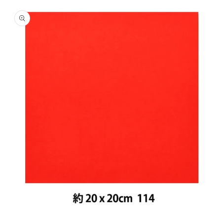
商品情
報にス
キップ
モ