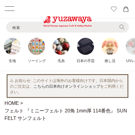
カ
ー
コンテ
ト
ンツに
検索
進む
生地
ソーイング
毛糸
日本の手芸
推し活
UV
⚠️ お知らせ
このサイトは海外のお客様向けです。日本国内から
のご注文は、
こちらの日本向けオンラインショップ
をご利用くだ
さい。
HOME
フェルト 『ミニーフェルト 20角 1mm厚 114番色』 SUN
FELT サンフェルト