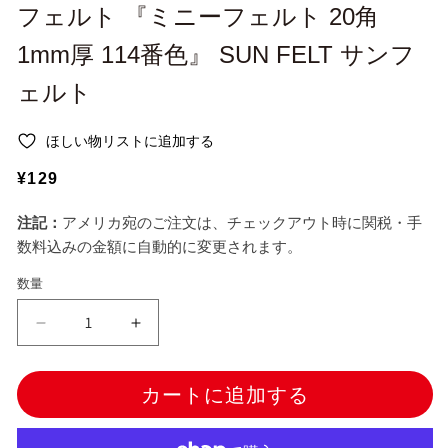
ー
フェルト 『ミニーフェルト 20角
ダ
ル
1mm厚 114番色』 SUN FELT サンフ
で
メ
ェルト
デ
ィ
ア
ほしい物リストに追加する
(1)
を
通
¥129
開
く
常
注記：
アメリカ宛のご注文は、チェックアウト時に関税・手
価
数料込みの金額に自動的に変更されます。
格
数量
フ
フ
ェ
ェ
ル
ル
カートに追加する
ト
ト
『ミ
『ミ