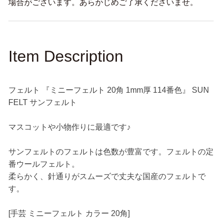
場合がございます。あらかじめご了承くださいませ。
ト
ト
の
の
数
数
量
量
Item Description
を
を
減
増
ら
や
フェルト 『ミニーフェルト 20角 1mm厚 114番色』 SUN
す
す
FELT サンフェルト
マスコットや小物作りに最適です♪
サンフェルトのフェルトは色数が豊富です。フェルトの定
番ウールフェルト。
柔らかく、針通りがスムーズで丈夫な国産のフェルトで
す。
[手芸 ミニーフェルト カラー 20角]