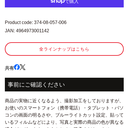
ニ
ニ
ー
ー
フ
フ
ェ
ェ
Product code: 374-08-057-006
ル
ル
JAN: 4964973001142
ト
ト
20
20
角
角
全ラインナップはこちら
1mm
1mm
厚
厚
114
114
共有
番
番
色』
色』
事前にご確認ください
SUN
SUN
FELT
FELT
サ
サ
商品の実物に近くなるよう、撮影加工をしておりますが、
ン
ン
お使いのスマートフォン（携帯電話）・タブレット・パソ
フ
フ
コンの画面の明るさや、ブルーライトカット設定、貼って
ェ
ェ
いるフィルムなどにより、写真と実際の商品の色が異なる
ル
ル