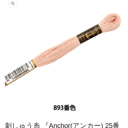
報にス
キップ
モ
ー
刺しゅう糸 『Anchor(アンカー) 25番
ダ