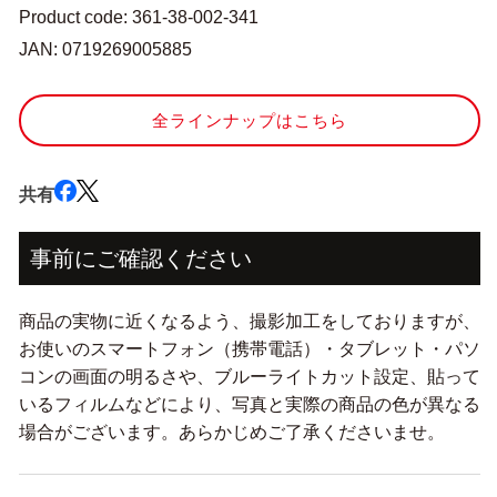
ー)
ー)
Product code: 361-38-002-341
25
25
JAN: 0719269005885
番
番
刺
刺
繍
繍
全ラインナップはこちら
糸
糸
893
893
番
番
共有
色』
色』
の
の
事前にご確認ください
数
数
量
量
商品の実物に近くなるよう、撮影加工をしておりますが、
を
を
お使いのスマートフォン（携帯電話）・タブレット・パソ
減
増
コンの画面の明るさや、ブルーライトカット設定、貼って
ら
や
いるフィルムなどにより、写真と実際の商品の色が異なる
す
す
場合がございます。あらかじめご了承くださいませ。