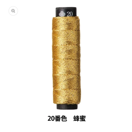
商品情
報にス
キップ
モ