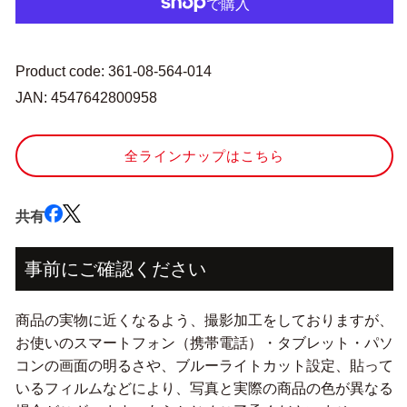
『に
『に
し
し
き
き
い
い
Product code: 361-08-564-014
と
と
JAN: 4547642800958
ラ
ラ
メ
メ
20
20
全ラインナップはこちら
番
番
色
色
共有
蜂
蜂
蜜』
蜜』
LECIEN
LECIEN
事前にご確認ください
ル
ル
シ
シ
商品の実物に近くなるよう、撮影加工をしておりますが、
ア
ア
お使いのスマートフォン（携帯電話）・タブレット・パソ
ン
ン
コンの画面の明るさや、ブルーライトカット設定、貼って
cosmo
cosmo
コ
コ
いるフィルムなどにより、写真と実際の商品の色が異なる