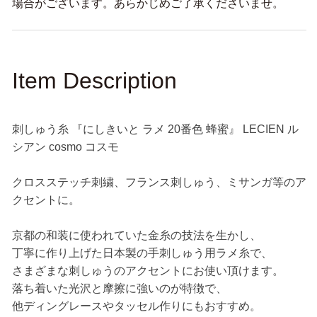
ス
ス
場合がございます。あらかじめご了承くださいませ。
モ
モ
の
の
数
数
量
量
Item Description
を
を
減
増
ら
や
刺しゅう糸 『にしきいと ラメ 20番色 蜂蜜』 LECIEN ル
す
す
シアン cosmo コスモ
クロスステッチ刺繍、フランス刺しゅう、ミサンガ等のア
クセントに。
京都の和装に使われていた金糸の技法を生かし、
丁寧に作り上げた日本製の手刺しゅう用ラメ糸で、
さまざまな刺しゅうのアクセントにお使い頂けます。
落ち着いた光沢と摩擦に強いのが特徴で、
他ディングレースやタッセル作りにもおすすめ。