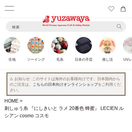
カ
ー
コンテ
ト
ンツに
検索
進む
生地
ソーイング
毛糸
日本の手芸
推し活
UV
⚠️ お知らせ
このサイトは海外のお客様向けです。日本国内から
のご注文は、
こちらの日本向けオンラインショップ
をご利用くだ
さい。
HOME
刺しゅう糸 『にしきいと ラメ 20番色 蜂蜜』 LECIEN ル
シアン cosmo コスモ