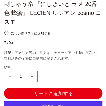
ー
刺しゅう糸 『にしきいと ラメ 20番
ダ
ル
色 蜂蜜』 LECIEN ルシアン cosmo コ
で
メ
スモ
デ
ィ
ア
ほしい物リストに追加する
(1)
を
通
¥352
開
く
常
注記：
アメリカ宛のご注文は、チェックアウト時に関税・手
価
数料込みの金額に自動的に変更されます。
格
数量
刺
刺
し
し
ゅ
ゅ
カートに追加する
う
う
糸
糸