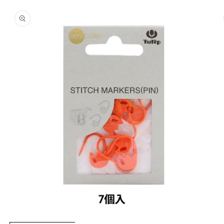
商品情
報にス
キップ
モ
モ