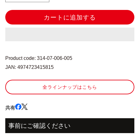
み
み
物
物
カートに追加する
用
用
品
品
『段
『段
か
か
ぞ
ぞ
え
え
Product code: 314-07-006-005
マ
マ
JAN: 4974723415815
ー
ー
カ
カ
全ラインナップはこちら
ー
ー
オ
オ
レ
レ
共有
ン
ン
ジ
ジ
AC-
AC-
事前にご確認ください
028』
028』
Tulip
Tulip