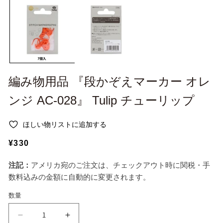
ー
ー
ダ
ダ
ル
ル
で
で
メ
メ
デ
デ
ィ
ィ
ア
ア
(1)
(2
編み物用品 『段かぞえマーカー オレ
を
を
開
開
ンジ AC-028』 Tulip チューリップ
く
く
ほしい物リストに追加する
通
¥330
常
注記：
アメリカ宛のご注文は、チェックアウト時に関税・手
価
数料込みの金額に自動的に変更されます。
格
数量
編
編