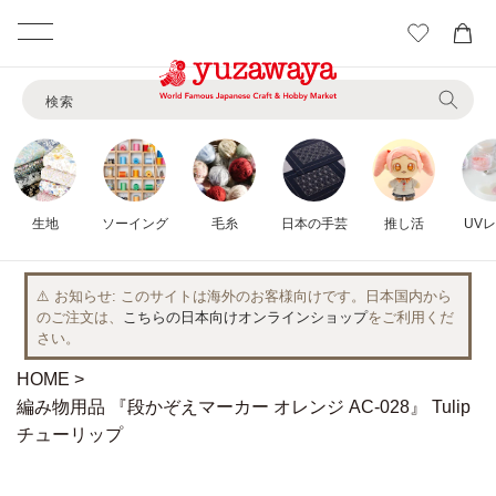
カ
ー
コンテ
ト
ンツに
検索
進む
生地
ソーイング
毛糸
日本の手芸
推し活
UV
⚠️ お知らせ
このサイトは海外のお客様向けです。日本国内から
のご注文は、
こちらの日本向けオンラインショップ
をご利用くだ
さい。
HOME
編み物用品 『段かぞえマーカー オレンジ AC-028』 Tulip
チューリップ