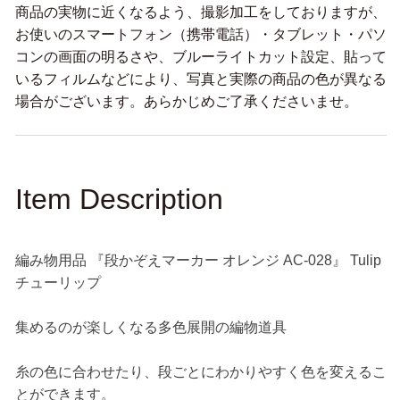
商品の実物に近くなるよう、撮影加工をしておりますが、
チ
チ
お使いのスマートフォン（携帯電話）・タブレット・パソ
ュ
ュ
コンの画面の明るさや、ブルーライトカット設定、貼って
ー
ー
いるフィルムなどにより、写真と実際の商品の色が異なる
リ
リ
場合がございます。あらかじめご了承くださいませ。
ッ
ッ
プ
プ
の
の
数
数
量
量
Item Description
を
を
減
増
ら
や
編み物用品 『段かぞえマーカー オレンジ AC-028』 Tulip
す
す
チューリップ
集めるのが楽しくなる多色展開の編物道具
糸の色に合わせたり、段ごとにわかりやすく色を変えるこ
とができます。