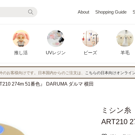
About
Shopping Guide
S
推し活
UVレジン
ビーズ
羊毛
外のお客様向けです。日本国内からのご注文は、
こちらの日本向けオンライ
210 274m 51番色』 DARUMA ダルマ 横田
ミシン糸 『
ART210