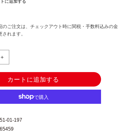
ストに追加する
宛のご注文は、チェックアウト時に関税・手数料込みの金
更されます。
ミ
シ
ン
カートに追加する
糸
『Dual
Duty(デ
ュ
ア
ル
251-01-197
デ
865459
ュ