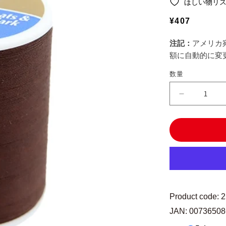
ほしい物リ
通
¥407
常
注記：
アメリカ
価
額に自動的に変
格
数量
ミ
シ
ン
糸
『Dual
Duty(デ
ュ
ア
ル
Product code: 
デ
JAN: 0073650
ュ