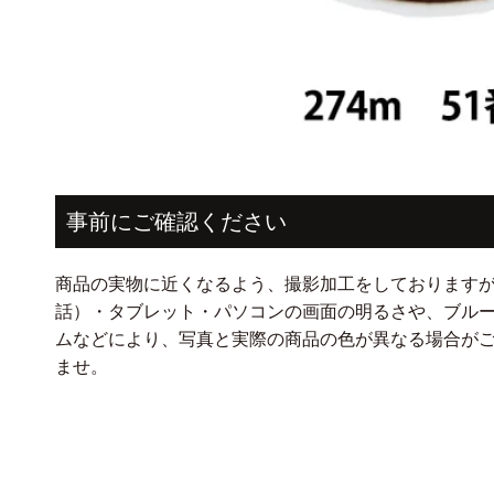
モ
ー
ダ
事前にご確認ください
ル
で
メ
デ
商品の実物に近くなるよう、撮影加工をしております
ィ
話）・タブレット・パソコンの画面の明るさや、ブル
ア
(1)
ムなどにより、写真と実際の商品の色が異なる場合が
を
ませ。
開
く