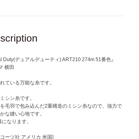
ー
テ
ィ)
ART210
274m
scription
51
番
色』
 Duty(デュアルデューティ) ART210 274m 51番色』
DARUMA
ダ
マ 横田
ル
マ
されている万能な糸です。
横
田
のミシン糸です。
の
を毛羽で包み込んだ2重構造のミシン糸なので、強力で
数
らかな縫い心地です。
量
仕様になります。
を
増
 コーツ社 アメリカ 米国]