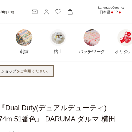
カ
hipping
日本語
JP
ー
ト
刺繍
粘土
パッチワーク
オリジ
ンショップ
をご利用ください。
Dual Duty(デュアルデューティ)
 274m 51番色』 DARUMA ダルマ 横田