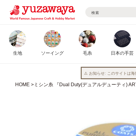
検索
コンテ
ンツに
進む
生地
ソーイング
毛糸
日本の手芸
⚠️ お知らせ
このサイトは海
HOME
ミシン糸 『Dual Duty(デュアルデューティ) ART
商品情
報にス
キップ