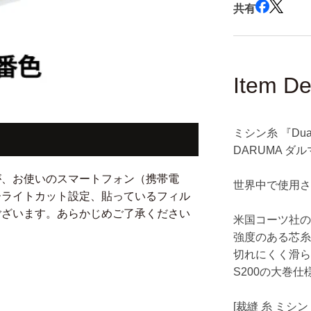
ー
共有
テ
ィ)
ART210
274m
Item De
51
番
色』
ミシン糸 『Dual
DARUMA
ダ
DARUMA ダル
ル
が、お使いのスマートフォン（携帯電
マ
世界中で使用
ーライトカット設定、貼っているフィル
横
ございます。あらかじめご了承ください
田
米国コーツ社
の
強度のある芯糸
数
切れにくく滑
量
S200の大巻
を
減
[裁縫 糸 ミシン