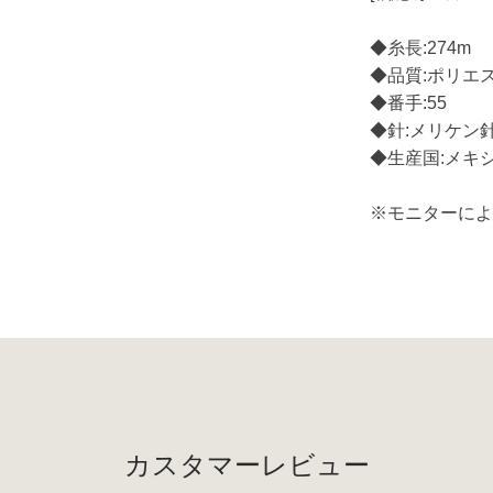
ら
す
◆糸長:274m
◆品質:ポリエス
◆番手:55
◆針:メリケン針
◆生産国:メキ
※モニターに
カスタマーレビュー