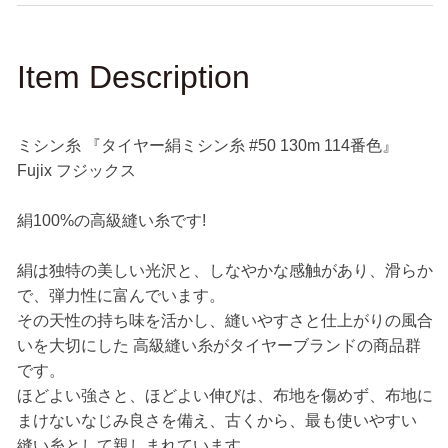
量
量
を
を
減
増
Item Description
ら
や
す
す
ミシン糸 『タイヤー絹ミシン糸 #50 130m 114番色』
Fujix フジックス
絹100%の高級縫い糸です!
絹は独特の美しい光沢と、しなやかな感触があり、滑らか
で、弾力性に富んでいます。
その天性の持ち味を活かし、縫いやすさと仕上がりの風合
いを大切にした 高級縫い糸がタイヤーブランドの商品群
です。
ほどよい強さと、ほどよい伸びは、布地を傷めず、布地に
まけないなじみ良さを備え、古くから、最も使いやすい
縫い糸として親しまれています。