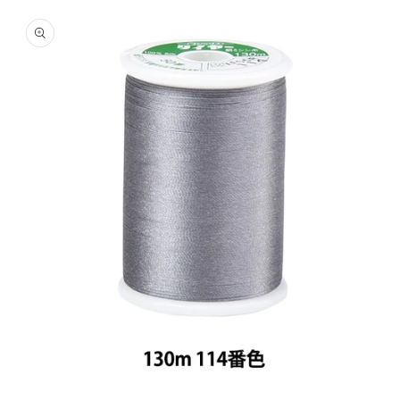
商品情
報にス
キップ
モ