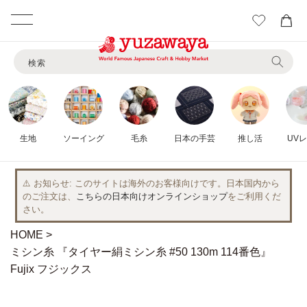
カ
ー
コンテ
ト
ンツに
検索
進む
生地
ソーイング
毛糸
日本の手芸
推し活
UV
⚠️ お知らせ
このサイトは海外のお客様向けです。日本国内から
のご注文は、
こちらの日本向けオンラインショップ
をご利用くだ
さい。
HOME
ミシン糸 『タイヤー絹ミシン糸 #50 130m 114番色』
Fujix フジックス