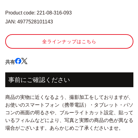
ー
ー
絹
絹
Product code: 221-08-316-093
ミ
ミ
JAN: 4977528101143
シ
シ
ン
ン
全ラインナップはこちら
糸
糸
#50
#50
130m
130m
114
114
共有
番
番
色』
色』
事前にご確認ください
Fujix
Fujix
フ
フ
ジ
ジ
商品の実物に近くなるよう、撮影加工をしておりますが、
ッ
ッ
お使いのスマートフォン（携帯電話）・タブレット・パソ
ク
ク
コンの画面の明るさや、ブルーライトカット設定、貼って
ス
ス
いるフィルムなどにより、写真と実際の商品の色が異なる
の
の
場合がございます。あらかじめご了承くださいませ。
数
数