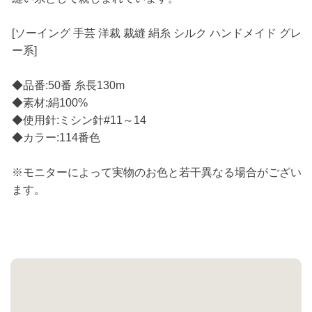
[ソーイング 手芸 洋裁 裁縫 絹糸 シルク ハンドメイド グレ
ー系]
◆品番:50番 糸長130m
◆素材:絹100%
◆使用針:ミシン針#11～14
◆カラー:114番色
※モニターによって実物のお色と若干異なる場合がござい
ます。