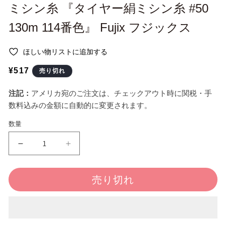
ー
ミシン糸 『タイヤー絹ミシン糸 #50
ダ
ル
130m 114番色』 Fujix フジックス
で
メ
デ
ほしい物リストに追加する
ィ
ア
通
¥517
売り切れ
(1)
を
常
開
注記：
アメリカ宛のご注文は、チェックアウト時に関税・手
価
く
数料込みの金額に自動的に変更されます。
格
数量
ミ
ミ
シ
シ
ン
ン
売り切れ
糸
糸
『タ
『タ
イ
イ
ヤ
ヤ