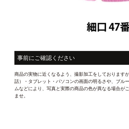
モ
ー
ダ
事前にご確認ください
ル
で
メ
デ
商品の実物に近くなるよう、撮影加工をしております
ィ
話）・タブレット・パソコンの画面の明るさや、ブル
ア
(1)
ムなどにより、写真と実際の商品の色が異なる場合が
を
ませ。
開
く