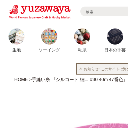
検索
コンテ
ンツに
進む
生地
ソーイング
毛糸
日本の手芸
⚠️ お知らせ
このサイトは海
HOME
手縫い糸 『シルコート 細口 #30 40m 47番色
商品情
報にス
キップ