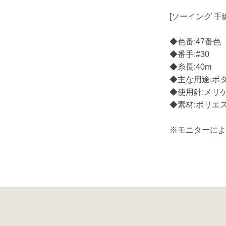
[ソーイング 手
◆色番:47番色
◆番手:#30
◆糸長:40m
◆主な用途:ボ
◆使用針:メリケ
◆素材:ポリエス
※モニターに