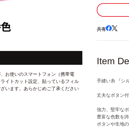
#30
40m
47
番
色』
共有
カ
ナ
ガ
ワ
Item De
の
数
が、お使いのスマートフォン（携帯電
量
手縫い糸 『シルコ
ーライトカット設定、貼っているフィル
を
ございます。あらかじめご了承ください
減
丈夫なボタン
ら
す
強力、堅牢なポ
豊富な色数を
ボタンや生地の