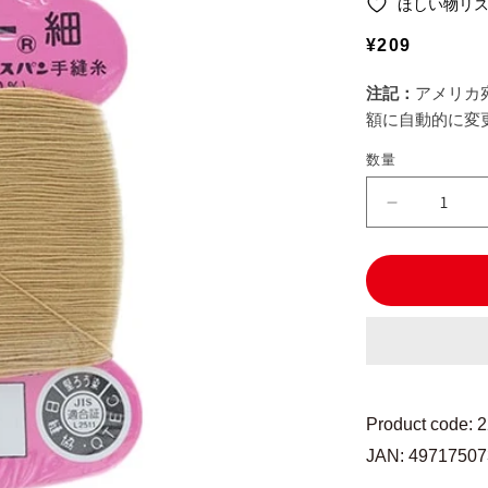
ほしい物リ
通
¥209
常
注記：
アメリカ
価
額に自動的に変
格
数量
手
縫
い
糸
『シ
ル
コ
ー
ト
Product code: 
細
JAN: 4971750
口