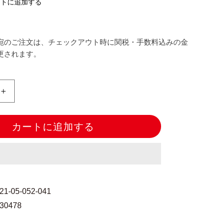
ストに追加する
宛のご注文は、チェックアウト時に関税・手数料込みの金
更されます。
手
縫
い
カートに追加する
糸
『シ
ル
コ
ー
ト
221-05-052-041
細
730478
口