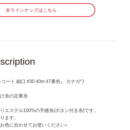
#30
40m
全ラインナップはこちら
47
番
色』
カ
ナ
ガ
ワ
scription
の
数
量
ート 細口 #30 40m 47番色』 カナガワ
を
増
付け糸の定番糸
や
す
リエステル100%の手縫糸(ボタン付き糸)です。
誇ります。
お色に合わせてお使いください♪