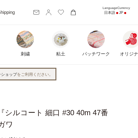
カ
hipping
日本語
JP
ー
ト
刺繍
粘土
パッチワーク
オリジ
ンショップ
をご利用ください。
シルコート 細口 #30 40m 47番
ガワ