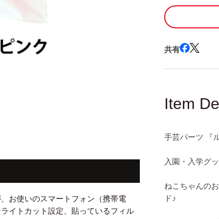
ね
こ
パ
ー
共有
ル
ピ
ン
ク
REN-
Item De
02』
の
数
手芸パーツ 『ル
量
を
入園・入学グッ
減
ら
ねこちゃんの
す
ド♪
が、お使いのスマートフォン（携帯電
ーライトカット設定、貼っているフィル