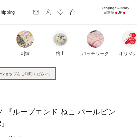
カ
hipping
日本語
JP
ー
ト
刺繍
粘土
パッチワーク
オリジ
ンショップ
をご利用ください。
 『ループエンド ねこ パールピン
2』