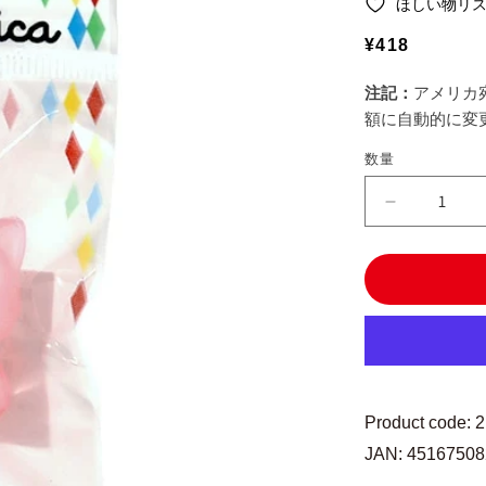
ほしい物リ
通
¥418
常
注記：
アメリカ
価
額に自動的に変
格
数量
手
芸
パ
ー
ツ
『ル
ー
プ
エ
Product code: 
ン
JAN: 4516750
ド