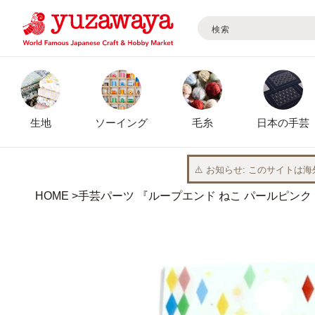
検索
コンテ
ンツに
進む
生地
ソーイング
毛糸
日本の手芸
⚠️ お知らせ
このサイトは海
HOME
手芸パーツ 『ループエンド ねこ パールピンク R
商品情
報にス
キップ