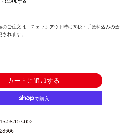
ストに追加する
宛のご注文は、チェックアウト時に関税・手数料込みの金
更されます。
手
芸
パ
カートに追加する
ー
ツ
『ル
ー
プ
エ
215-08-107-002
ン
828666
ド