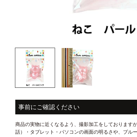
モ
ー
ダ
ル
で
メ
デ
ィ
ア
(1)
を
開
事前にご確認ください
く
商品の実物に近くなるよう、撮影加工をしております
話）・タブレット・パソコンの画面の明るさや、ブル