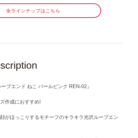
ね
全ラインナップはこちら
こ
パ
ー
ル
ピ
ン
ク
REN-
scription
02』
の
数
ープエンド ねこ パールピンク REN-02』
量
を
ズ作成におすすめ!
増
や
お顔がほっこりするモチーフのキラキラ光沢ループエン
す