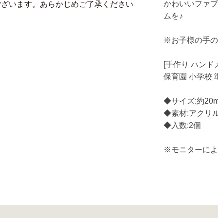
かわいいファ
ございます。あらかじめご了承ください
ムを♪
※お子様の手
[手作り ハンド
保育園 小学校 準
◆サイズ:約20
◆素材:アクリ
◆入数:2個
※モニターに