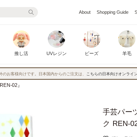
About
Shopping Guide
S
推し活
UVレジン
ビーズ
羊毛
外のお客様向けです。日本国内からのご注文は、
こちらの日本向けオンライ
EN-02』
手芸パーツ
ク REN-0