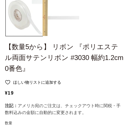
ー
ー
ダ
ダ
ル
ル
で
で
メ
メ
デ
デ
ィ
ィ
ア
ア
(1)
(2
【数量5から】 リボン 『ポリエステ
を
を
開
開
ル両面サテンリボン #3030 幅約1.2cm
く
く
0番色』
ほしい物リストに追加する
通
¥19
常
注記：
アメリカ宛のご注文は、チェックアウト時に関税・手
価
数料込みの金額に自動的に変更されます。
格
数量