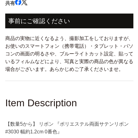
共有
ン
ン
リ
リ
ボ
ボ
事前にご確認ください
ン
ン
#3030
#3030
商品の実物に近くなるよう、撮影加工をしておりますが、
幅
幅
お使いのスマートフォン（携帯電話）・タブレット・パソ
約
約
コンの画面の明るさや、ブルーライトカット設定、貼って
1.2cm
1.2cm
0
0
いるフィルムなどにより、写真と実際の商品の色が異なる
番
番
場合がございます。あらかじめご了承くださいませ。
色』
色』
の
の
数
数
量
量
Item Description
を
を
減
増
ら
や
【数量5から】 リボン 『ポリエステル両面サテンリボン
す
す
#3030 幅約1.2cm 0番色』