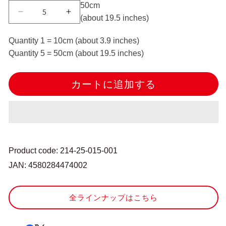
5
0cm
【数
【数
(about
19.5
inches)
量
量
5
5
Quantity 1 = 10cm (about 3.9 inches)
か
か
Quantity 5 = 50cm (about 19.5 inches)
ら】
ら】
リ
リ
カートに追加する
ボ
ボ
ン
ン
『ポ
『ポ
リ
リ
エ
エ
ス
ス
Product code: 214-25-015-001
テ
テ
JAN: 4580284474002
ル
ル
両
両
面
面
全ラインナップはこちら
サ
サ
テ
テ