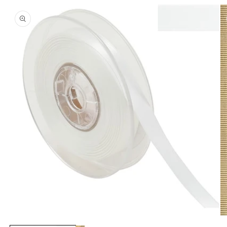
商品情
報にス
キップ
モ
モ