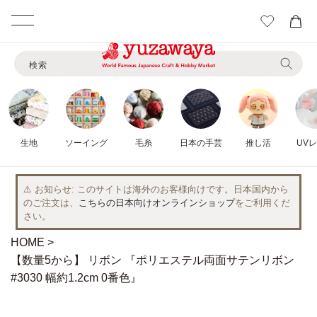
カ
ー
コンテ
ト
ンツに
検索
進む
生地
ソーイング
毛糸
日本の手芸
推し活
UV
⚠️ お知らせ
このサイトは海外のお客様向けです。日本国内から
のご注文は、
こちらの日本向けオンラインショップ
をご利用くだ
さい。
HOME
【数量5から】 リボン 『ポリエステル両面サテンリボン
#3030 幅約1.2cm 0番色』