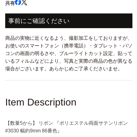
共有
ン
ン
リ
リ
ボ
ボ
事前にご確認ください
ン
ン
#3030
#3030
商品の実物に近くなるよう、撮影加工をしておりますが、
幅
幅
お使いのスマートフォン（携帯電話）・タブレット・パソ
約
約
コンの画面の明るさや、ブルーライトカット設定、貼って
9mm
9mm
86
86
いるフィルムなどにより、写真と実際の商品の色が異なる
番
番
場合がございます。あらかじめご了承くださいませ。
色』
色』
の
の
数
数
量
量
Item Description
を
を
減
増
ら
や
【数量5から】 リボン 『ポリエステル両面サテンリボン
す
す
#3030 幅約9mm 86番色』