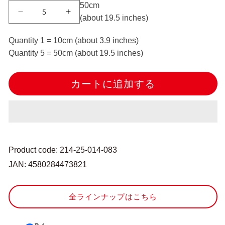
5
0cm
【数
【数
(about
19.5
inches)
量
量
5
5
Quantity 1 = 10cm (about 3.9 inches)
か
か
Quantity 5 = 50cm (about 19.5 inches)
ら】
ら】
リ
リ
カートに追加する
ボ
ボ
ン
ン
『ポ
『ポ
リ
リ
エ
エ
ス
ス
Product code: 214-25-014-083
テ
テ
JAN: 4580284473821
ル
ル
両
両
面
面
全ラインナップはこちら
サ
サ
テ
テ