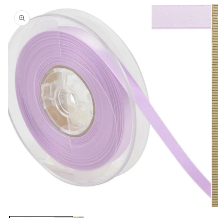
商品情
報にス
キップ
モ
モ