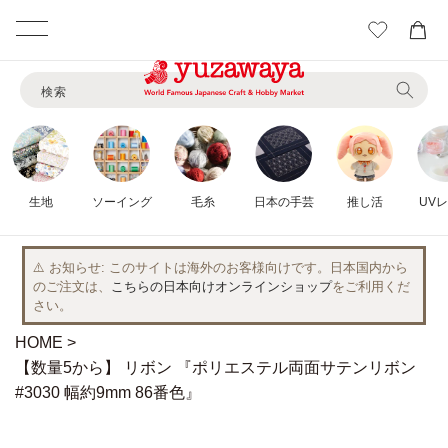
カ
ー
コンテ
ト
ンツに
検索
進む
生地
ソーイング
毛糸
日本の手芸
推し活
UV
⚠️ お知らせ
このサイトは海外のお客様向けです。日本国内から
のご注文は、
こちらの日本向けオンラインショップ
をご利用くだ
さい。
HOME
【数量5から】 リボン 『ポリエステル両面サテンリボン
#3030 幅約9mm 86番色』