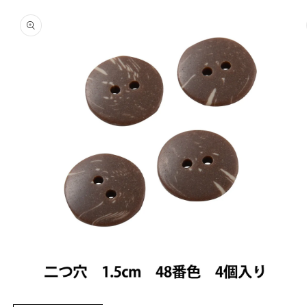
商品情
報にス
キップ
モ
モ