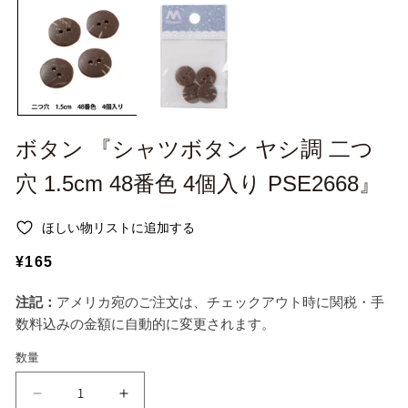
ー
ー
ダ
ダ
ル
ル
で
で
メ
メ
デ
デ
ィ
ィ
ア
ア
(1)
(2
ボタン 『シャツボタン ヤシ調 二つ
を
を
開
開
穴 1.5cm 48番色 4個入り PSE2668』
く
く
ほしい物リストに追加する
通
¥165
常
注記：
アメリカ宛のご注文は、チェックアウト時に関税・手
価
数料込みの金額に自動的に変更されます。
格
数量
ボ
ボ