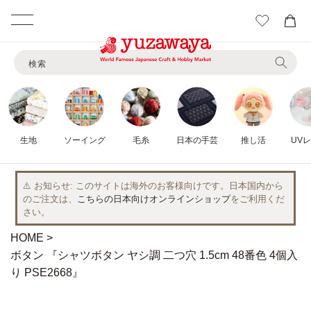
カ
ー
コンテ
ト
ンツに
検索
進む
生地
ソーイング
毛糸
日本の手芸
推し活
UV
⚠️ お知らせ
このサイトは海外のお客様向けです。日本国内から
のご注文は、
こちらの日本向けオンラインショップ
をご利用くだ
さい。
HOME
ボタン 『シャツボタン ヤシ調 二つ穴 1.5cm 48番色 4個入
り PSE2668』