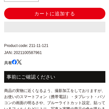
タ
タ
ン
ン
カートに追加する
『シ
『シ
ャ
ャ
ツ
ツ
ボ
ボ
タ
タ
ン
ン
Product code: 211-11-121
ヤ
ヤ
JAN: 2021100587961
シ
シ
調
調
共有
二
二
つ
つ
事前にご確認ください
穴
穴
1.5cm
1.5cm
48
48
商品の実物に近くなるよう、撮影加工をしておりますが、
番
番
お使いのスマートフォン（携帯電話）・タブレット・パソ
色
色
コンの画面の明るさや、ブルーライトカット設定、貼って
4
4
いるフィルムなどにより、写真と実際の商品の色が異なる