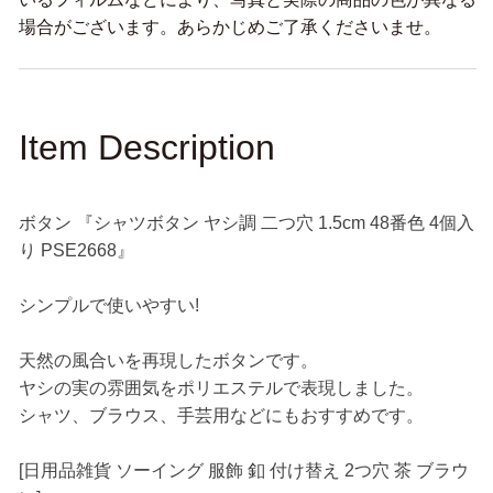
個
個
場合がございます。あらかじめご了承くださいませ。
入
入
り
り
PSE2668』
PSE2668』
の
の
Item Description
数
数
量
量
を
を
ボタン 『シャツボタン ヤシ調 二つ穴 1.5cm 48番色 4個入
減
増
り PSE2668』
ら
や
す
す
シンプルで使いやすい!
天然の風合いを再現したボタンです。
ヤシの実の雰囲気をポリエステルで表現しました。
シャツ、ブラウス、手芸用などにもおすすめです。
[日用品雑貨 ソーイング 服飾 釦 付け替え 2つ穴 茶 ブラウ