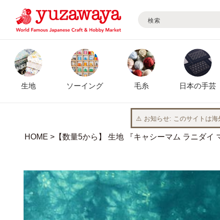
検索
コンテ
ンツに
進む
生地
ソーイング
毛糸
日本の手芸
⚠️ お知らせ
このサイトは海
HOME
【数量5から】 生地 『キャシーマム ラニダイ マオ
商品情
報にス
キップ