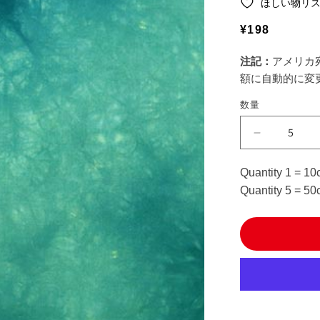
ほしい物リ
通
¥198
常
注記：
アメリカ
価
額に自動的に変
格
数量
【数
量
5
Quantity 1 = 10
か
Quantity 5 = 50
ら】
生
地
『キ
ャ
シ
ー