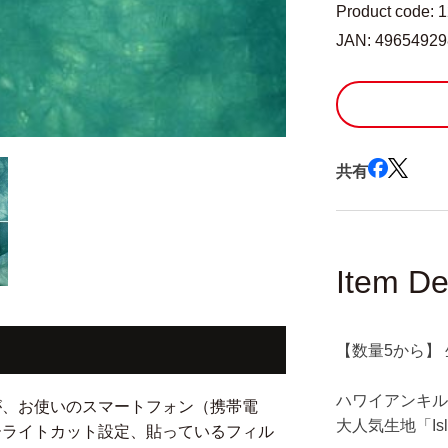
マ
Product code: 
ム
JAN: 4965492
ラ
ニ
ダ
イ
マ
共有
オ
6500-
57』
の
数
Item De
量
を
減
【数量5から】 
ら
す
ハワイアンキ
が、お使いのスマートフォン（携帯電
大人気生地「Islan
ーライトカット設定、貼っているフィル