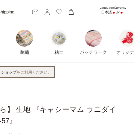
カ
hipping
日本語
JP
ー
ト
刺繍
粘土
パッチワーク
オリジ
ンショップ
をご利用ください。
ら】 生地 『キャシーマム ラニダイ
-57』