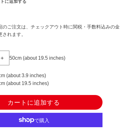
ストに追加する
宛のご注文は、チェックアウト時に関税・手数料込みの金
更されます。
5
0cm
(about
19.5
inches)
【数
量
5
cm (about 3.9 inches)
か
cm (about 19.5 inches)
ら】
生
カートに追加する
地
『キ
ャ
シ
ー