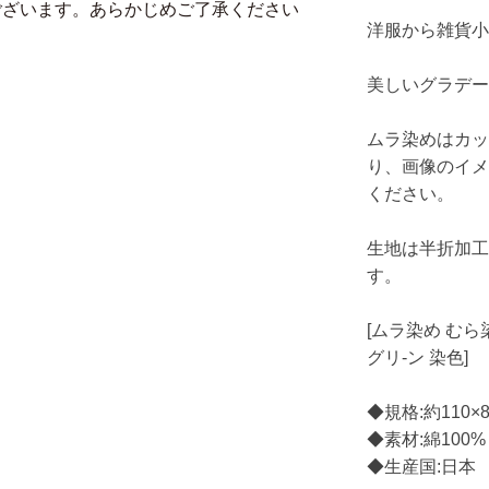
ございます。あらかじめご了承ください
洋服から雑貨小
美しいグラデ
ムラ染めはカ
り、画像のイ
ください。
生地は半折加工
す。
[ムラ染め む
グリ-ン 染色]
◆規格:約110×
◆素材:綿100%
◆生産国:日本