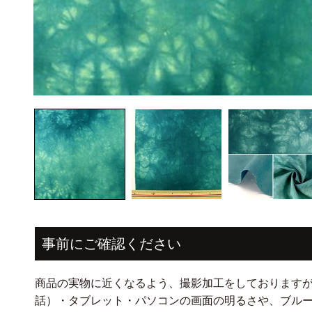
モ
ー
ダ
ル
で
メ
デ
ィ
ア
(1)
を
開
事前にご確認ください
く
商品の実物に近くなるよう、撮影加工をしております
話）・タブレット・パソコンの画面の明るさや、ブル