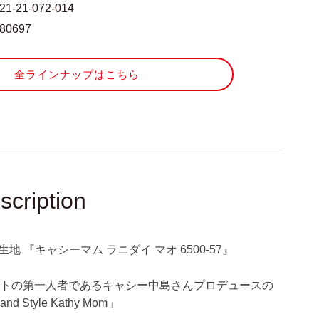
マ
121-21-072-014
ム
980697
ラ
ニ
ダ
全ラインナップはこちら
イ
マ
オ
6500-
57』
の
数
scription
量
を
増
生地 『キャシーマム ラニダイ マオ 6500-57』
や
す
ルトの第一人者であるキャシー中島さんプロデュースの
d Style Kathy Mom」